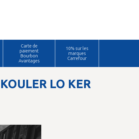
Carte de
10% sur les
paiement
marques
Bourbon
Carrefour
Avantages
on KOULER LO KER