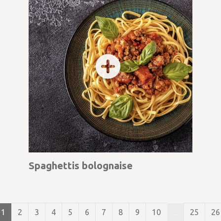
Spaghettis bolognaise
1
2
3
4
5
6
7
8
9
10
...
25
26