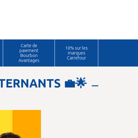
Carte de
10% sur les
paiement
marques
Bourbon
Carrefour
Avantages
TERNANTS 💼🌟