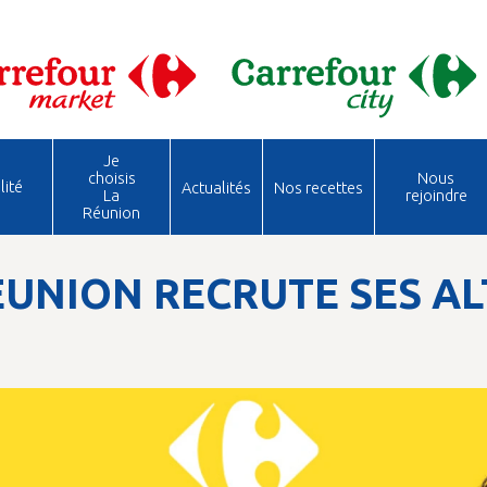
Je
choisis
Nous
lité
Actualités
Nos recettes
La
rejoindre
Réunion
UNION RECRUTE SES AL