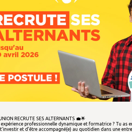
NION RECRUTE SES ALTERNANTS 💼🌟
 expérience professionnelle dynamique et formatrice ? Tu as e
t’investir et d’être accompagné(e) au quotidien dans une entrep