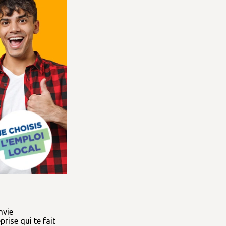
nvie
rise qui te fait