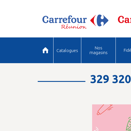
Nos
Fidé
Catalogues
magasins
329 32