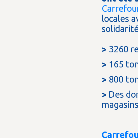
Carrefou
locales 
solidarit
>
3260 re
>
165 ton
>
800 ton
>
Des don
magasin
Carrefo