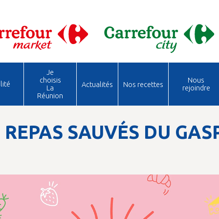
Je
choisis
Nous
lité
Actualités
Nos recettes
La
rejoindre
Réunion
0 REPAS SAUVÉS DU GAS