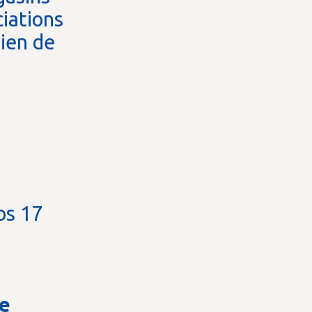
ciations
ien de
os 17
de