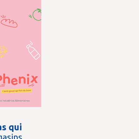
as qui
asins