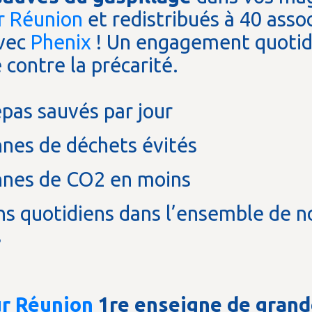
r Réunion
et redistribués à 40 asso
avec
Phenix
! Un engagement quotid
é contre la précarité.
pas sauvés par jour
nes de déchets évités
nes de CO2 en moins
s quotidiens dans l’ensemble de n
s
ur Réunion
1re enseigne de gran