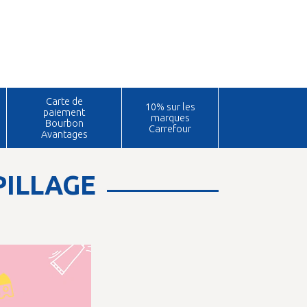
Carte de
10% sur les
paiement
marques
Bourbon
Carrefour
Avantages
PILLAGE