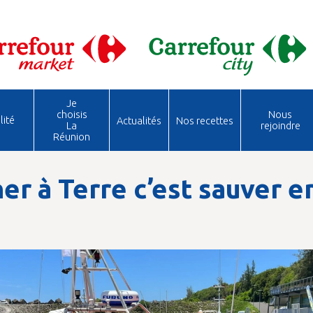
Je
choisis
Nous
lité
Actualités
Nos recettes
La
rejoindre
Réunion
er à Terre c’est sauver e