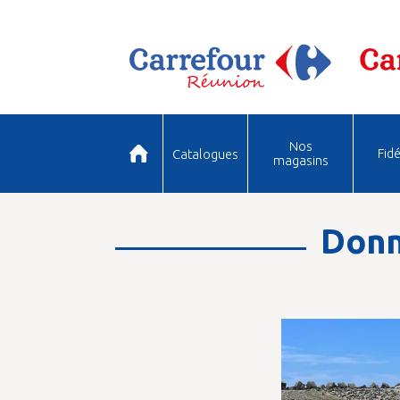
Nos
Fidé
Catalogues
magasins
Donn