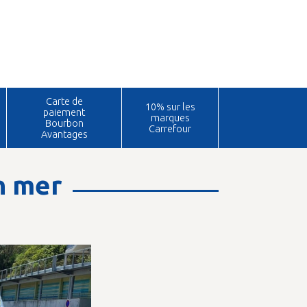
Carte de
10% sur les
paiement
marques
Bourbon
Carrefour
Avantages
n mer