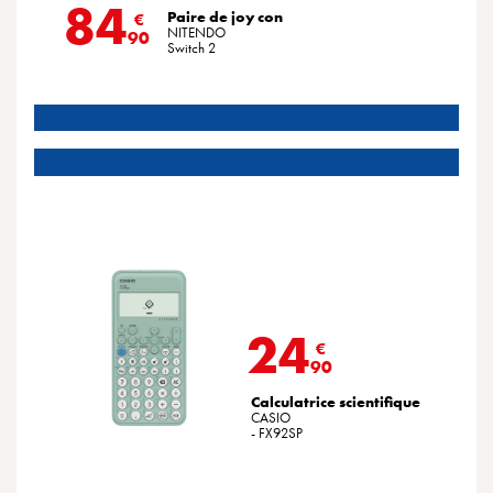
84
Paire de joy con
€
NITENDO
90
Switch 2
24
€
90
Calculatrice scientifique
CASIO
- FX92SP