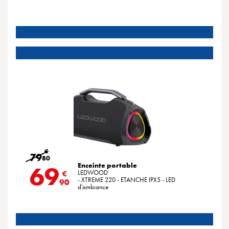
€
79
80
Enceinte portable
69
LEDWOOD
€
- XTREME 220 - ETANCHE IPX5 - LED
90
d'ambiance