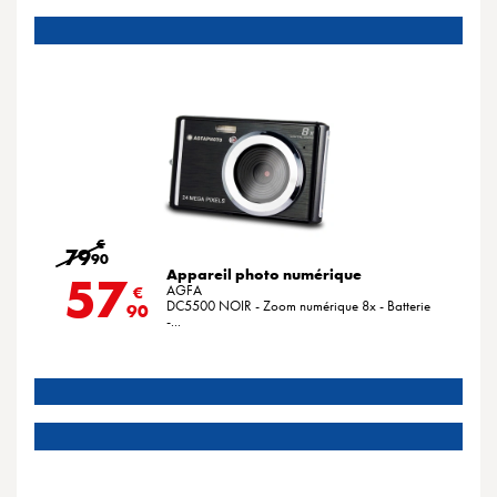
€
79
90
Appareil photo numérique
57
AGFA
€
DC5500 NOIR - Zoom numérique 8x - Batterie
90
-...