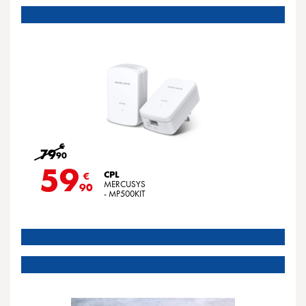
€
79
90
59
CPL
€
MERCUSYS
90
- MP500KIT