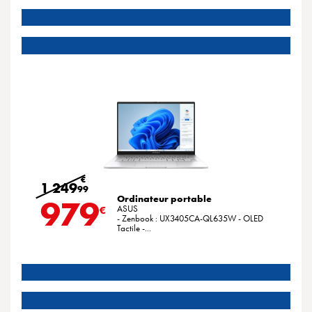
€
1 249
99
Ordinateur portable
979
ASUS
€
- Zenbook : UX3405CA-QL635W - OLED
Tactile -...