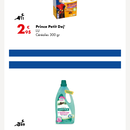
€
4
11
2
Prince Petit Dej'
€
LU
95
Céréales 300 gr
€
3
49