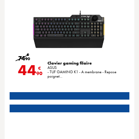
€
74
90
Clavier gaming filaire
44
ASUS
€
- TUF GAMING K1 - A membrane - Repose
90
poignet...