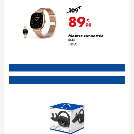
€
109
89
€
90
Montre connectée
KSIX
- IRIA