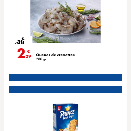
€
3
15
2
€
Queues de crevettes
29
280 gr