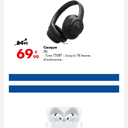
€
84
90
Casque
69
JBL
€
- Tune 730BT - Jusqu’à 76 heures
90
d’autonomie...