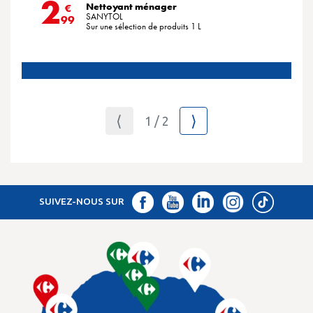
2
Nettoyant ménager
€
SANYTOL
99
Sur une sélection de produits 1 L
⟨
⟩
1 / 2
SUIVEZ-NOUS SUR