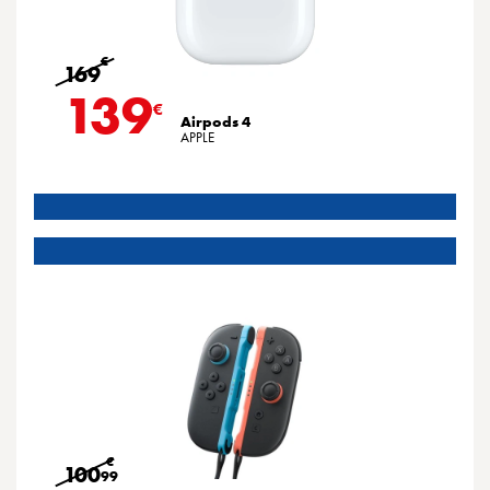
€
169
139
€
Airpods 4
APPLE
€
100
99