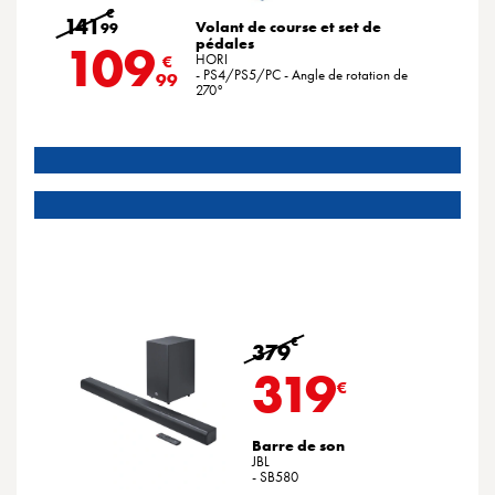
€
141
Volant de course et set de
99
pédales
109
HORI
€
- PS4/PS5/PC - Angle de rotation de
99
270°
€
379
319
€
Barre de son
JBL
- SB580