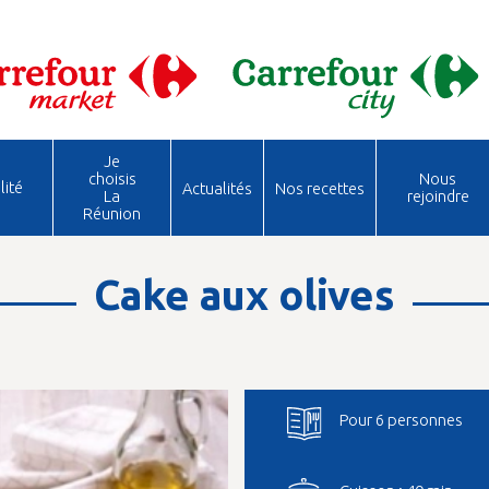
Je
choisis
Nous
lité
Actualités
Nos recettes
La
rejoindre
Réunion
Cake aux olives
Pour 6 personnes