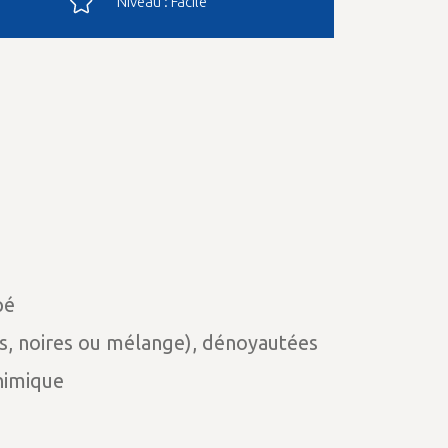
Niveau : Facile
pé
es, noires ou mélange), dénoyautées
himique